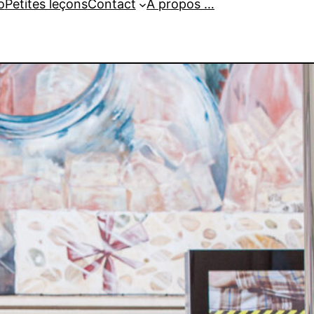
o
Petites leçons
Contact
A propos …