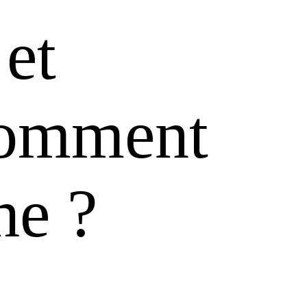
et
comment
he ?