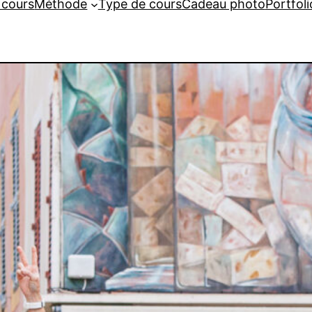
 cours
Méthode
Type de cours
Cadeau photo
Portfoli